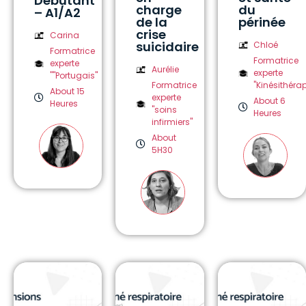
Débutant
charge
du
– A1/A2
de la
périnée
crise
Carina
suicidaire
Chloé
Formatrice
Formatrice
experte
Aurélie
experte
""Portugais"
Formatrice
"Kinésithérap
About 15
experte
About 6
Heures
"soins
Heures
infirmiers"
About
5H30