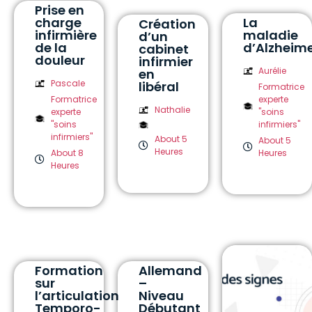
Prise en
charge
La
Création
infirmière
maladie
d’un
de la
d’Alzheim
cabinet
douleur
infirmier
Aurélie
en
Pascale
libéral
Formatrice
Formatrice
experte
Nathalie
experte
"soins
"soins
infirmiers"
infirmiers"
About 5
About 5
Heures
About 8
Heures
Heures
Formation
Allemand
sur
–
l’articulation
Niveau
Temporo-
Débutant