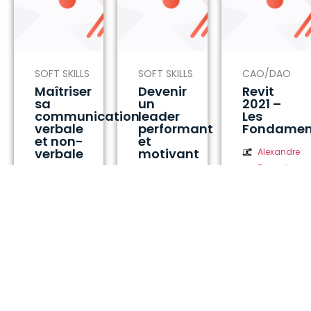
SOFT SKILLS
SOFT SKILLS
CAO/DAO
Maîtriser
Devenir
Revit
sa
un
2021 –
communication
leader
Les
verbale
performant
Fondamen
et non-
et
verbale
motivant
Alexandre
Formateur:
Simon
Simon
CAO (Revit,
Formateur
Formateur
Autocad,
expert en
expert en
Archicad,
«Soft
«Soft
Skecthup)
Skills»
Skills»
About 5
About 10
About 8
Heures
Heures
hours 30