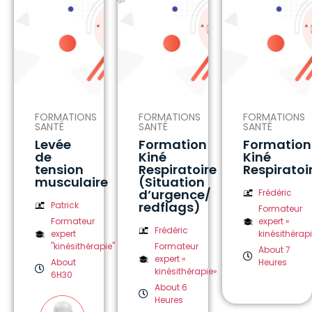
FORMATIONS
FORMATIONS
FORMATIONS
SANTÉ
SANTÉ
SANTÉ
Levée
Formation
Formation
de
Kiné
Kiné
tension
Respiratoire
Respiratoi
musculaire
(Situation
d’urgence/
Frédéric
redflags)
Patrick
Formateur
Formateur
expert «
Frédéric
expert
kinésithérap
"kinésithérapie"
Formateur
About 7
expert «
About
Heures
kinésithérapie»
6H30
About 6
Heures