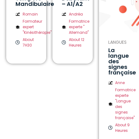
Mandibulaire
– A1/A2
Romain
Andréa
Formateur
Formatrice
expert
experte "
"Kinésithérapie"
Allemand"
About
About 12
LANGUES
7H30
Heures
La
langue
des
signes
française
Anne
Formatrice
experte
"Langue
des
signes
française"
About 9
Heures