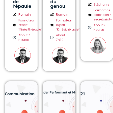
de
du
Stéphanie
l’épaule
genou
Formatrice
Romain
Romain
experte en «
secrétariat»
Formateur
Formateur
expert
expert
About 9
"Kinésithérapie"
"Kinésithérapie"
Heures
About 7
About
Heures
7h30